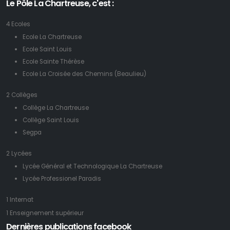
Le Pôle La Chartreuse, c'est :
4 Ecoles
Ecole La Chartreuse
Ecole Saint Louis
Ecole Sainte Thérèse
Ecole La Croisée des Chemins (Beaulieu)
2 Collèges
Collège La Chartreuse
Collège Saint Louis
Segpa
2 Lycées
Lycée Général et Technologique La Chartreuse
Lycée Professionel Paradis
1 Internat
1 Enseignement supérieur
Dernières publications facebook