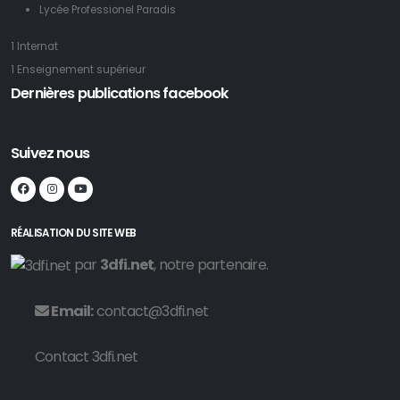
Lycée Professionel Paradis
1 Internat
1 Enseignement supérieur
Dernières publications facebook
Suivez nous
RÉALISATION DU SITE WEB
par
3dfi.net
, notre partenaire.
Email:
contact@3dfi.net
Contact 3dfi.net