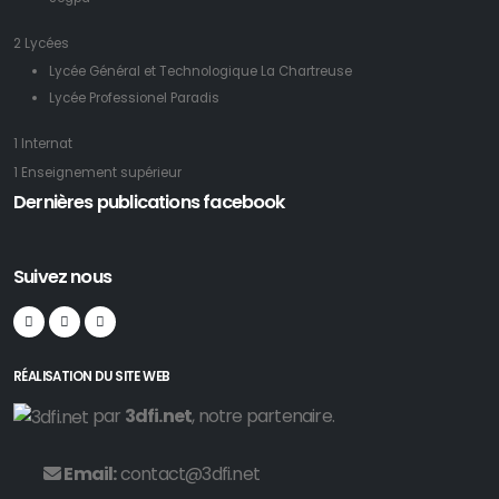
2 Lycées
Lycée Général et Technologique La Chartreuse
Lycée Professionel Paradis
1 Internat
1 Enseignement supérieur
Dernières publications facebook
Suivez nous
RÉALISATION DU SITE WEB
par
3dfi.net
, notre partenaire.
Email:
contact@3dfi.net