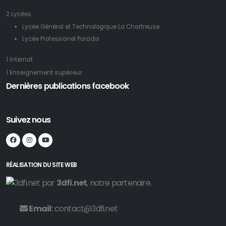
2 Lycées
Lycée Général et Technologique La Chartreuse
Lycée Professionel Paradis
1 Internat
1 Enseignement supérieur
Dernières publications facebook
Suivez nous
RÉALISATION DU SITE WEB
par
3dfi.net
, notre partenaire.
Email:
contact@3dfi.net