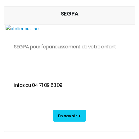
SEGPA
SEGPA pour l'épanouissement de votre enfant
..................................................................................................................................................................
..................................................................................................................................................................
.............................
Infos au 04 71 09 83 09
En savoir +