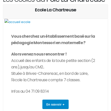
Ecole La Chartreuse
Vous cherchez un établissement basé sur la
pédagogie Montessori
en maternelle
?
Alors venez nous rencontrer !
Accueil des enfants de la toute petite section (2
ans), jusqu'au CM2
.
Située à Brives-Charensac, en bord de Loire,
l'école la Chartreuse compte 7 classes.
Infos au 04 71 09 83 14
En savoir +