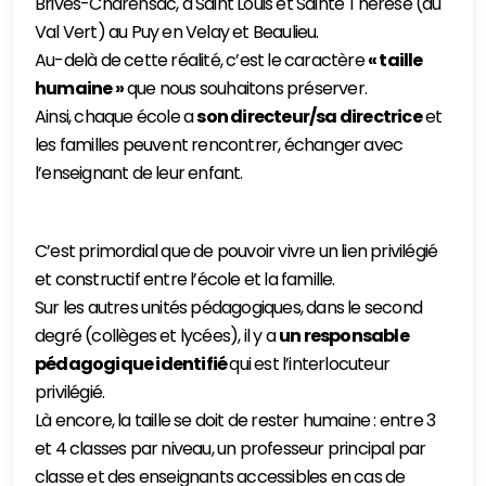
Brives-Charensac, à Saint Louis et Sainte Thérèse (au
Val Vert) au Puy en Velay et Beaulieu.
Au-delà de cette réalité, c’est le caractère
« taille
humaine »
que nous souhaitons préserver.
Ainsi, chaque école a
son directeur/sa directrice
et
les familles peuvent rencontrer, échanger avec
l’enseignant de leur enfant.
C’est primordial que de pouvoir vivre un lien privilégié
et constructif entre l’école et la famille.
Sur les autres unités pédagogiques, dans le second
degré (collèges et lycées), il y a
un responsable
pédagogique identifié
qui est l’interlocuteur
privilégié.
Là encore, la taille se doit de rester humaine : entre 3
et 4 classes par niveau, un professeur principal par
classe et des enseignants accessibles en cas de