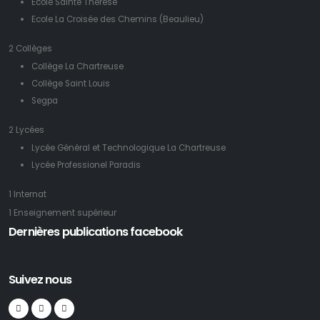
Ecole Sainte Thérèse
Ecole La Croisée des Chemins (Beaulieu)
2 Collèges
Collège La Chartreuse
Collège Saint Louis
Segpa
2 Lycées
Lycée Général et Technologique La Chartreuse
Lycée Professionel Paradis
1 Internat
1 Enseignement supérieur
Dernières publications facebook
Suivez nous