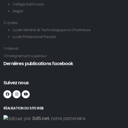
Collège Saint Louis
Segpa
2 Lycées
Lycée Général et Technologique La Chartreuse
Lycée Professionel Paradis
1 Internat
1 Enseignement supérieur
Dernières publications facebook
Suivez nous
RÉALISATION DU SITE WEB
par
3dfi.net
, notre partenaire.