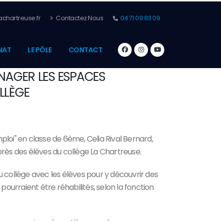
chartreuse.fr
Contactez Nous
04 71 09 83 09
NAT
LE PÔLE
CONTACT
AGER LES ESPACES
LLÈGE
loi" en classe de 6ème, Celia Rival Bernard,
près des élèves du collège La Chartreuse.
du collège avec les élèves pour y découvrir des
pourraient être réhabilités, selon la fonction