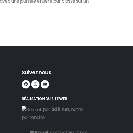
avec une journée entière par classe sur un
Suivez nous
RÉALISATION DU SITE WEB
par
3dfi.net
, notre
partenaire.
Email:
contact@3dfi.net