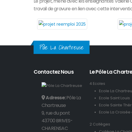
Le projet, mené avec les enseignantes Valerie 
travail de gravure en lien avec cette interventi
Pôle La Chartreuse
Contactez Nous
Le Pôle La Chartre
4 Ecoles
Ecole La Chartre
Adresse:
Pôle La
Ecole Saint Louis
Chartreuse
Ecole Sainte Thé
9, rue du pont
Ecole La Croisée
43700 BRIVES-
2 Collèges
CHARENSAC
Collège La Chart