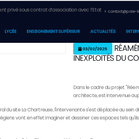
nt privé sous contrat d’association avec l’Etat
contact@pole-la
LYCÉE
ENSEIGNEMENT SUPÉRIEUR
ACTUALITÉS
INTER
RÉAMÉN
03/02/2025
INEXPLOITÉS DU CO
Dans le cadre du projet "Réemp
architecte, est intervenue au
ral du site La Chartreuse, l'intervenante s'est déplacée au sein 
iens vont en effet imaginer et dessiner ces espaces tels qu'ils 