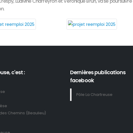
Crespy, Ludivine Charreyron et Veronique Brun, va se poursuivre 
on.
use, c'est :
Dernières publications
facebook
use
Pôle La Chartreuse
rèse
 des Chemins (Beaulieu)
reuse