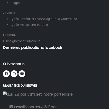
Segpa
2 Lycées
Lycée Général et Technologique La Chartreuse
Lycée Professionel Paradis
1 Internat
1 Enseignement supérieur
Dernières publications facebook
Suivez nous
RÉALISATION DU SITE WEB
par
3dfi.net
, notre partenaire.
Email:
contact@3dfi.net