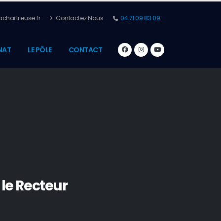
chartreuse.fr
Contactez Nous
04 71 09 83 09
NAT
LE PÔLE
CONTACT
 le Recteur