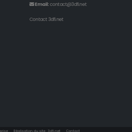
Email:
contact@3dfi.net
Contact 3dfi.net
prise
Réalisation du site : 3dfi.net
Contact