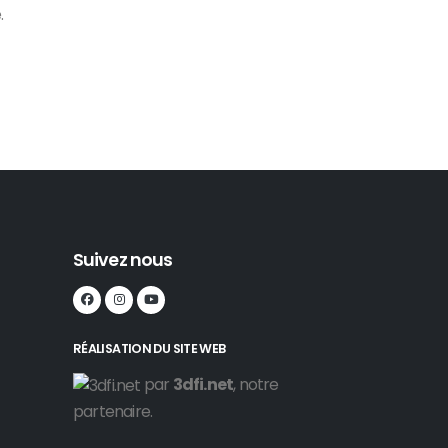
.
Suivant
Suivez nous
RÉALISATION DU SITE WEB
par
3dfi.net
, notre
partenaire.