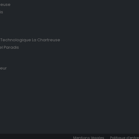
reuse
is
 Technologique La Chartreuse
el Paradis
ieur
Mentions légales
Politique d'entre