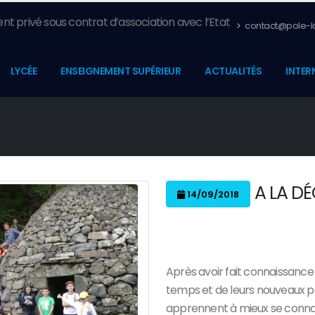
nt privé sous contrat d’association avec l’Etat
contact@pole-la
LYCÉE
ENSEIGNEMENT SUPÉRIEUR
ACTUALITÉS
INTER
E
A LA DÉ
14/09/2018
Après avoir fait connaissance 
temps et de leurs nouveaux pro
apprennent à mieux se connai