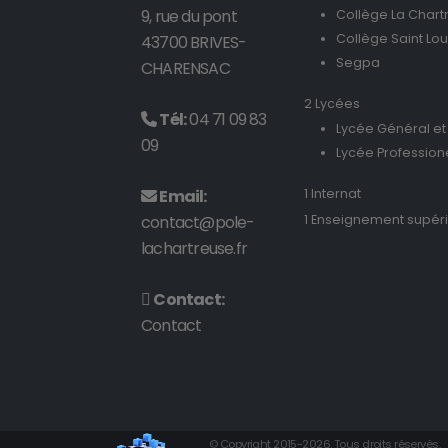
9, rue du pont
Collège La Chart
Collège Saint Lou
43700 BRIVES-
Segpa
CHARENSAC
2 Lycées
Tél:
04 71 09 83
Lycée Général et
09
Lycée Profession
Email:
1 Internat
contact@pole-
1 Enseignement supér
lachartreuse.fr
Contact:
Contact
© Copyright 2015-2026. Tous droits réservés.