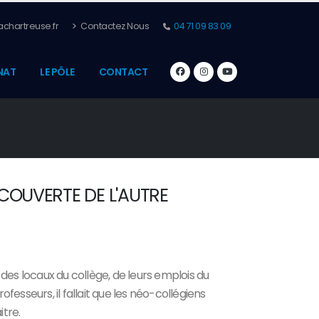
chartreuse.fr
Contactez Nous
04 71 09 83 09
NAT
LE PÔLE
CONTACT
COUVERTE DE L'AUTRE
des locaux du collège, de leurs emplois du
fesseurs, il fallait que les néo-collégiens
tre.