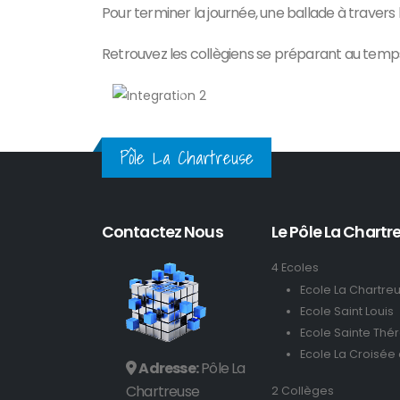
Pour terminer la journée, une ballade à travers
Retrouvez les collègiens se préparant au temps
Précedent
Pôle La Chartreuse
Contactez Nous
Le Pôle La Chartre
4 Ecoles
Ecole La Chartre
Ecole Saint Louis
Ecole Sainte Thé
Ecole La Croisée
Adresse:
Pôle La
Chartreuse
2 Collèges