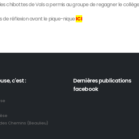
 les chibottes de Vals a permis au groupe de regagner le collège
 de réflexion avant le pique-nique
ICI
use, c'est :
Dernières publications
facebook
use
rèse
 des Chemins (Beaulieu)