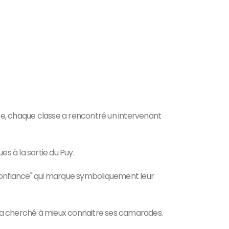
ée, chaque classe a rencontré un intervenant
s à la sortie du Puy.
-Confiance" qui marque symboliquement leur
s, a cherché à mieux connaitre ses camarades.