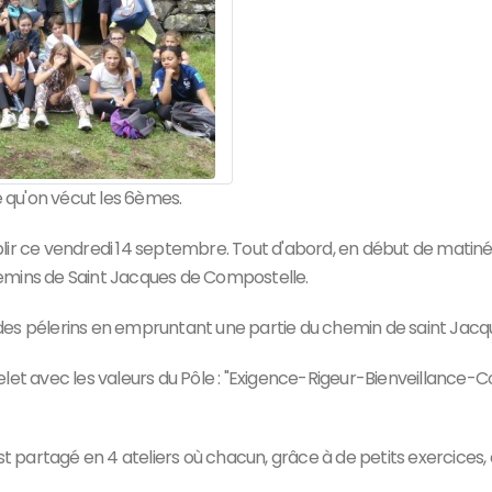
e qu'on vécut les 6èmes.
plir ce vendredi 14 septembre. Tout d'abord, en début de matin
emins de Saint Jacques de Compostelle.
s des pélerins en empruntant une partie du chemin de saint Jacque
elet avec les valeurs du Pôle : "Exigence-Rigeur-Bienveillance
est partagé en 4 ateliers où chacun, grâce à de petits exercice