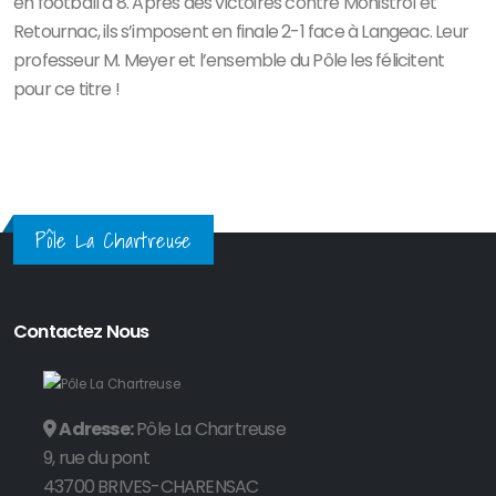
en football à 8. Après des victoires contre Monistrol et
Retournac, ils s’imposent en finale 2-1 face à Langeac. Leur
professeur M. Meyer et l’ensemble du Pôle les félicitent
pour ce titre !
Pôle La Chartreuse
Contactez Nous
Adresse:
Pôle La Chartreuse
9, rue du pont
43700 BRIVES-CHARENSAC