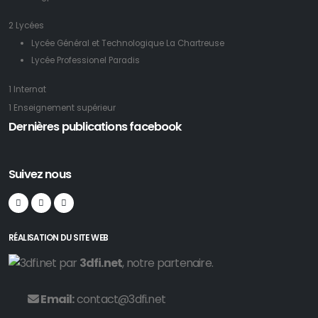
2 Lycées
Lycée Général et Technologique La Chartreuse
Lycée Professionel Paradis
1 Internat
1 Enseignement supérieur
Dernières publications facebook
Suivez nous
RÉALISATION DU SITE WEB
par
3dfi.net
, notre partenaire.
Email:
contact@3dfi.net