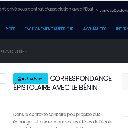
nt privé sous contrat d’association avec l’Etat
contact@pole-la
LYCÉE
ENSEIGNEMENT SUPÉRIEUR
ACTUALITÉS
INTER
RE AVEC LE BÉNIN
CORRESPONDANCE
02/04/2021
ÉPISTOLAIRE AVEC LE BÉNIN
Dans le contexte sanitaire peu propice aux
échanges et aux rencontres, les élèves de l'école