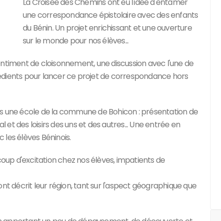
La Croisée des Chemins ont eu l'idée d'entamer
une correspondance épistolaire avec des enfants
du Bénin. Un projet enrichissant et une ouverture
sur le monde pour nos élèves...
entiment de cloisonnement, une discussion avec l'une de
ngrédients pour lancer ce projet de correspondance hors
ns une école de la commune de Bohicon : présentation de
l et des loisirs des uns et des autres... Une entrée en
 les élèves Béninois.
ucoup d'excitation chez nos élèves, impatients de
ont décrit leur région, tant sur l'aspect géographique que