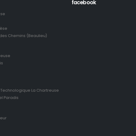
facebook
use
rèse
 des Chemins (Beaulieu)
reuse
is
 Technologique La Chartreuse
el Paradis
ieur