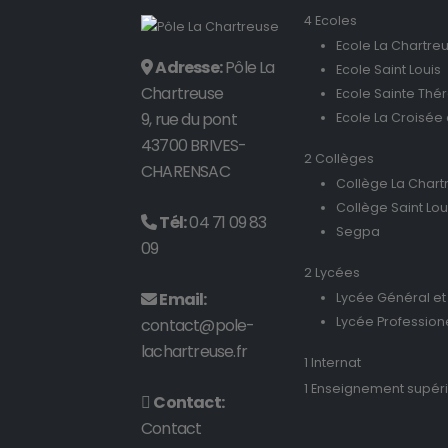
4 Ecoles
Ecole La Chartre
Adresse:
Pôle La
Ecole Saint Louis
Chartreuse
Ecole Sainte Thé
9, rue du pont
Ecole La Croisée
43700 BRIVES-
2 Collèges
CHARENSAC
Collège La Chart
Collège Saint Lou
Tél:
04 71 09 83
Segpa
09
2 Lycées
Email:
Lycée Général et
Lycée Profession
contact@pole-
lachartreuse.fr
1 Internat
1 Enseignement supér
Contact:
Contact