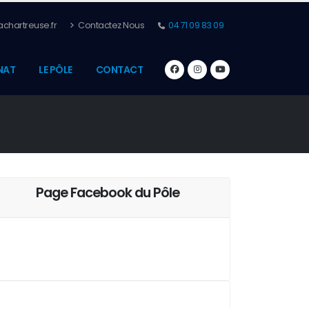
chartreuse.fr
Contactez Nous
04 71 09 83 09
NAT
LE PÔLE
CONTACT
Page Facebook du Pôle