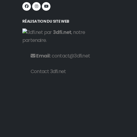
RÉALISATION DU SITE WEB
par
3dfi.net
, notre
partenaire.
Email:
contact@3dfi.net
Contact 3dfi.net