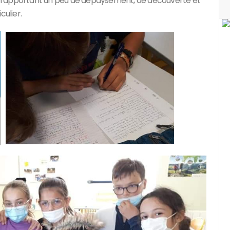
en apportant un peu de dépaysement, de découverte et
culier.