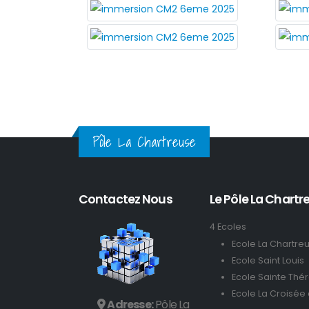
Pôle La Chartreuse
Contactez Nous
Le Pôle La Chartre
4 Ecoles
Ecole La Chartre
Ecole Saint Louis
Ecole Sainte Thé
Ecole La Croisée
Adresse:
Pôle La