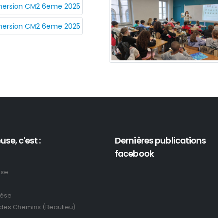
use, c'est :
Dernières publications
facebook
use
rèse
 des Chemins (Beaulieu)