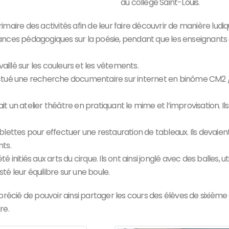
au collège Saint-Louis.
maire des activités afin de leur faire découvrir de manière ludi
ances pédagogiques sur la poésie, pendant que les enseignants
aillé sur les couleurs et les vêtements.
effectué une recherche documentaire sur internet en binôme CM2 
ait un atelier théâtre en pratiquant le mime et l’improvisation. I
 tablettes pour effectuer une restauration de tableaux. Ils devai
nts.
té initiés aux arts du cirque. Ils ont ainsi jonglé avec des balles, u
sté leur équilibre sur une boule.
précié de pouvoir ainsi partager les cours des élèves de sixième
re.