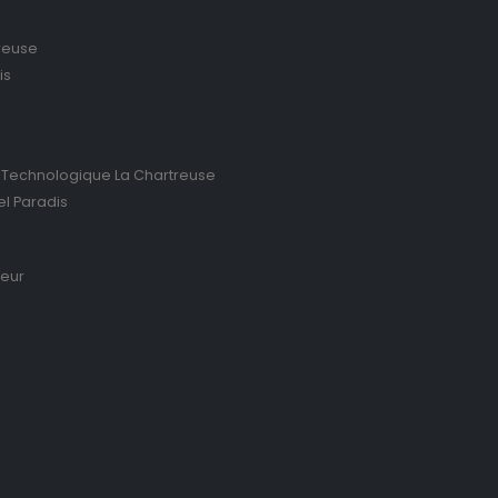
reuse
is
 Technologique La Chartreuse
el Paradis
ieur