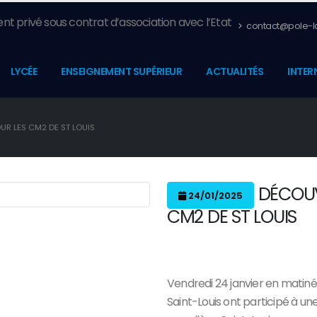
nt privé sous contrat d’association avec l’Etat
contact@pole-la
LYCÉE
ENSEIGNEMENT SUPÉRIEUR
ACTUALITÉS
INTER
R LES CM2 DE ST LOUIS
DÉCOUV
24/01/2025
CM2 DE ST LOUIS
Vendredi 24 janvier en matiné
Saint-Louis ont participé à un