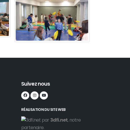
Suivez nous
RÉALISATION DU SITE WEB
par
3dfi.net
, notre
partenaire.