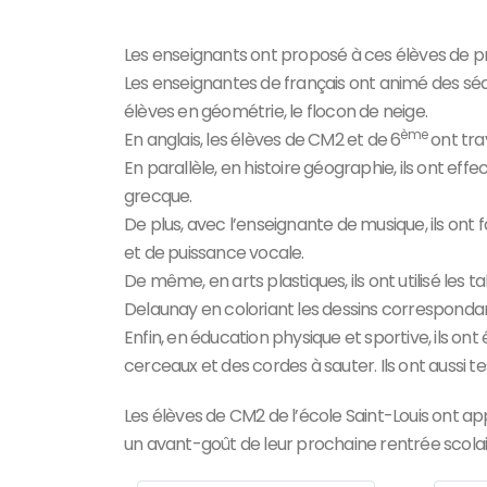
Les enseignants ont proposé à ces élèves de pri
Les enseignantes de français ont animé des sé
élèves en géométrie, le flocon de neige.
ème
En anglais, les élèves de CM2 et de 6
ont trav
En parallèle, en histoire géographie, ils ont 
grecque.
De plus, avec l’enseignante de musique, ils ont f
et de puissance vocale.
De même, en arts plastiques, ils ont utilisé les
Delaunay en coloriant les dessins corresponda
Enfin, en éducation physique et sportive, ils ont é
cerceaux et des cordes à sauter. Ils ont aussi te
Les élèves de CM2 de l’école Saint-Louis ont ap
un avant-goût de leur prochaine rentrée scolai