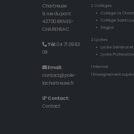
Chartreuse
2 Collèges
9, rue du pont
Collège La Chart
Collège Saint Lou
43700 BRIVES-
Segpa
CHARENSAC
2 Lycées
Tél:
04 71 09 83
Lycée Général et
09
Lycée Profession
Email:
1 Internat
contact@pole-
1 Enseignement supér
lachartreuse.fr
Contact:
Contact