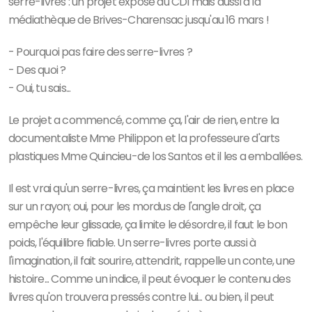
serre-livres : un projet exposé au CDI mais aussi à la
médiathèque de Brives-Charensac jusqu'au 16 mars !
- Pourquoi pas faire des serre-livres ?
- Des quoi ?
- Oui, tu sais...
Le projet a commencé, comme ça, l'air de rien, entre la
documentaliste Mme Philippon et la professeure d'arts
plastiques Mme Quincieu-de los Santos et il les a emballées.
Il est vrai qu'un serre-livres, ça maintient les livres en place
sur un rayon; oui, pour les mordus de l'angle droit, ça
empêche leur glissade, ça limite le désordre, il faut le bon
poids, l'équilibre fiable. Un serre-livres porte aussi à
l'imagination, il fait sourire, attendrit, rappelle un conte, une
histoire... Comme un indice, il peut évoquer le contenu des
livres qu'on trouvera pressés contre lui... ou bien, il peut