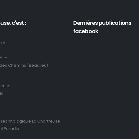
use, c'est :
Dernières publications
facebook
use
rèse
 des Chemins (Beaulieu)
reuse
is
 Technologique La Chartreuse
el Paradis