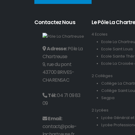
Contactez Nous
Le Pôle La Chartre
4 Ecoles
Ecole La Chartre
Adresse:
Pôle La
Ecole Saint Louis
Chartreuse
Ecole Sainte Thé
9, rue du pont
Ecole La Croisée
43700 BRIVES-
2 Collèges
CHARENSAC
Collège La Chart
Collège Saint Lou
Tél:
04 71 09 83
Segpa
09
2 Lycées
Email:
Lycée Général et
Lycée Profession
contact@pole-
lachartreuse.fr