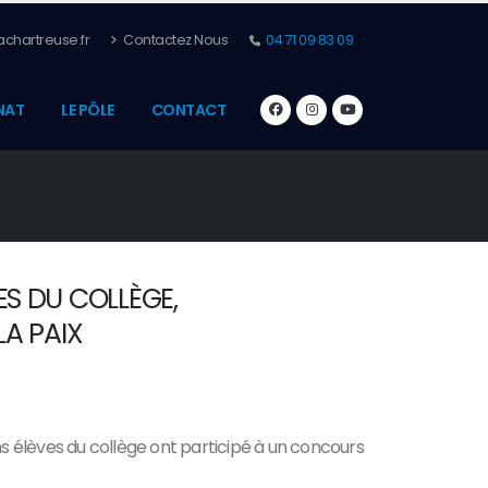
chartreuse.fr
Contactez Nous
04 71 09 83 09
NAT
LE PÔLE
CONTACT
ES DU COLLÈGE,
A PAIX
ins élèves du collège ont participé à un concours