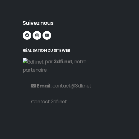
Suivez nous
RÉALISATION DU SITE WEB
par
3dfi.net
, notre
partenaire.
Email:
contact@3dfi.net
Contact 3dfi.net