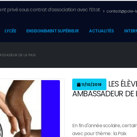
nt privé sous contrat d’association avec l’Etat
contact@pole-la
LYCÉE
ENSEIGNEMENT SUPÉRIEUR
ACTUALITÉS
INTER
ASSADEUR DE LA PAIX
LES ÉLÈV
11/10/2018
AMBASSADEUR DE L
En fin d'année scolaire, certa
avec pour thème : la Paix