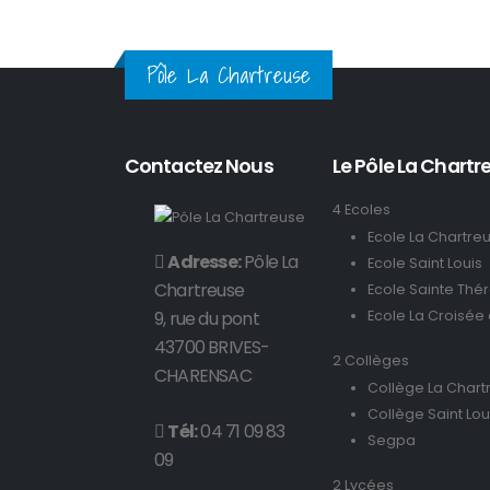
Pôle La Chartreuse
Contactez Nous
Le Pôle La Chartre
4 Ecoles
Ecole La Chartre
Adresse:
Pôle La
Ecole Saint Louis
Chartreuse
Ecole Sainte Thé
9, rue du pont
Ecole La Croisée
43700 BRIVES-
2 Collèges
CHARENSAC
Collège La Chart
Collège Saint Lou
Tél:
04 71 09 83
Segpa
09
2 Lycées