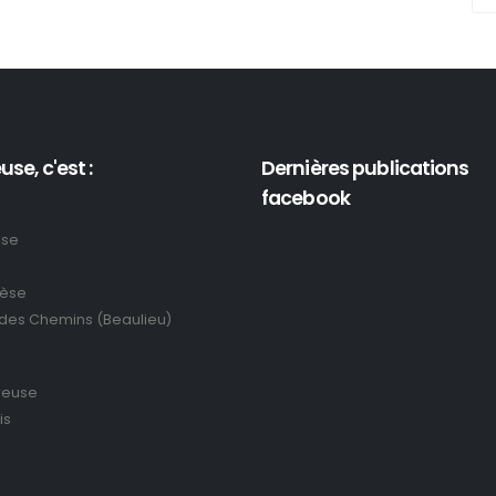
use, c'est :
Dernières publications
facebook
use
rèse
 des Chemins (Beaulieu)
reuse
is