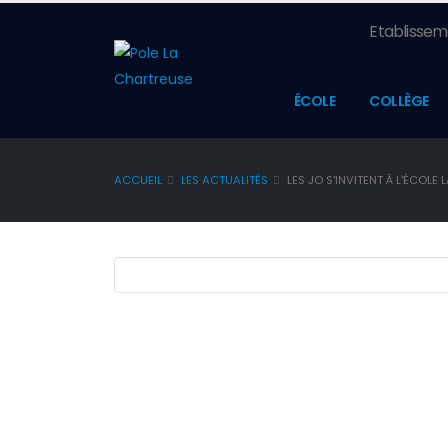
Etablisseme
ÉCOLE
COLLÈGE
ACCUEIL
LES ACTUALITÉS
LES JO S'INVITENT À L'ÉCOLE