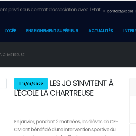
nt privé sous contrat d’association avec l’Etat
contact@pole-l
LYCÉE
ENSEIGNEMENT SUPÉRIEUR
ACTUALITÉS
INTER
 LA CHARTREUSE
LES JO S'INVITENT À
11/01/2022
L'ÉCOLE LA CHARTREUSE
En janvier, pendant 2 matinées, les élèves de CE-
CM ont bénéficié d'une intervention sportive du