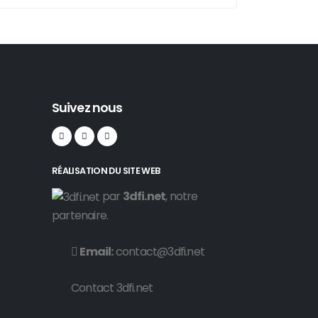
Suivez nous
RÉALISATION DU SITE WEB
par
3dfi.net
, notre
partenaire.
Email:
contact@3dfi.net
Contact 3dfi.net