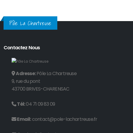
Pôle La Chartreuse
Contactez Nous
Adresse:
Pôle La Chartreuse
9, rue du pont
43700 BRIVES-CHARENSAC
Tél:
04 71 09 83 09
Email:
contact@pole-lachartreuse.fr