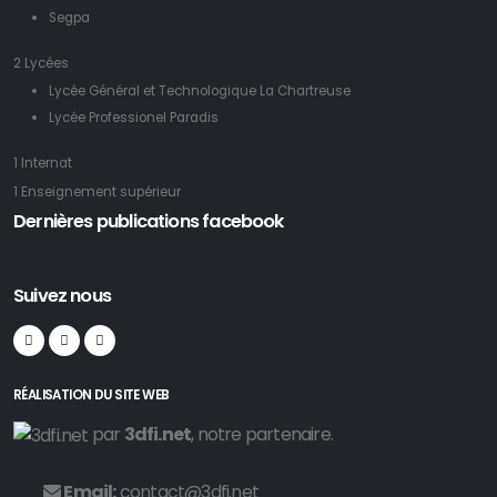
Segpa
2 Lycées
Lycée Général et Technologique La Chartreuse
Lycée Professionel Paradis
1 Internat
1 Enseignement supérieur
Dernières publications facebook
Suivez nous
RÉALISATION DU SITE WEB
par
3dfi.net
, notre partenaire.
Email:
contact@3dfi.net