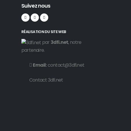
Suivez nous
RÉALISATION DU SITE WEB
par
3dfi.net
, notre
partenaire.
Email:
contact@3dfi.net
Contact 3dfi.net