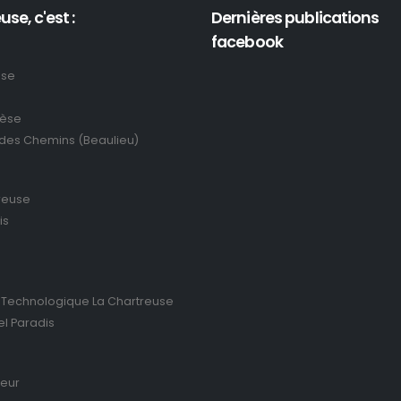
use, c'est :
Dernières publications
facebook
use
rèse
 des Chemins (Beaulieu)
reuse
is
 Technologique La Chartreuse
el Paradis
ieur