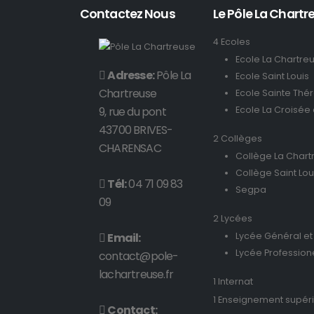
Contactez Nous
Le Pôle La Chartre
4 Ecoles
Ecole La Chartre
Adresse:
Pôle La
Ecole Saint Louis
Chartreuse
Ecole Sainte Thé
9, rue du pont
Ecole La Croisée
43700 BRIVES-
2 Collèges
CHARENSAC
Collège La Chart
Collège Saint Lou
Tél:
04 71 09 83
Segpa
09
2 Lycées
Email:
Lycée Général et
Lycée Profession
contact@pole-
lachartreuse.fr
1 Internat
1 Enseignement supér
Contact: