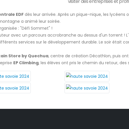
visiter des entreprises et pro
entrale EDF
dès leur arrivée. Après un pique-nique, les lycéens o
la montagne a animé leur soirée.
rganisée : "Défi Sommet" !
auteur avec un parcours accrobranche au dessus d'un torrent ! L'ap
s différents services sur le développement durable. Le soir éta
ain Store by Quechua
, centre de création Décathlon, puis ont 
reprise
EP Climbing
, les élèves ont pris le chemin du retour, des s