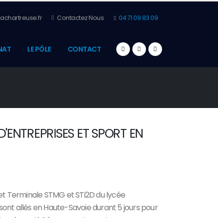
achartreuse.fr
Contactez Nous
04 71 09 83 09
NAT
LE PÔLE
CONTACT
 D'ENTREPRISES ET SPORT EN
 et Terminale STMG et STi2D du lycée
ont allés en Haute-Savoie durant 5 jours pour