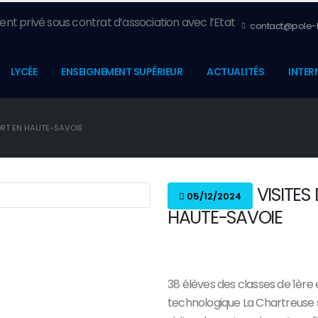
nt privé sous contrat d’association avec l’Etat
contact@pole-l
LYCÉE
ENSEIGNEMENT SUPÉRIEUR
ACTUALITÉS
INTER
PORT EN HAUTE-SAVOIE
VISITES
05/12/2024
HAUTE-SAVOIE
38 élèves des classes de 1ère
technologique La Chartreuse s