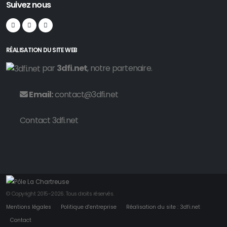
Suivez nous
RÉALISATION DU SITE WEB
par
3dfi.net
, notre partenaire.
Email:
contact@3dfi.net
Contact 3dfi.net
© Copyright 2015-2026. Tous droits réservés.
Mentions légales
Politique d'entreprise
Réalisation du site : 3dfi.net
Contact