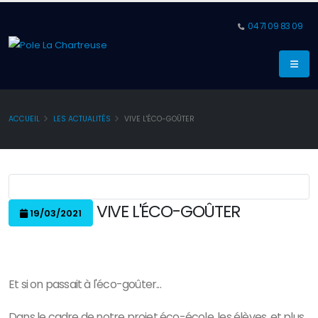
04 71 09 83 09
ACCUEIL
LES ACTUALITÉS
VIVE L'ÉCO-GOÛTER
VIVE L'ÉCO-GOÛTER
19/03/2021
Et si on passait à l'éco-goûter...
Dans le cadre de notre projet éco-école, les élèves, et plus