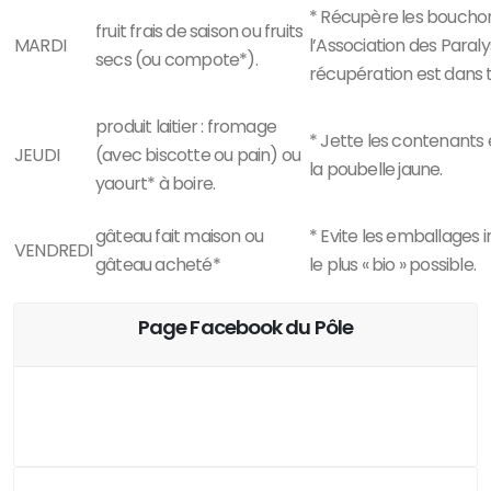
* Récupère les boucho
fruit frais de saison ou fruits
MARDI
l’Association des
Paraly
secs (ou compote*).
récupération est dans t
produit laitier : fromage
* Jette les contenants 
JEUDI
(avec biscotte ou pain) ou
la poubelle jaune.
yaourt* à boire.
gâteau fait maison ou
* Evite les emballages i
VENDREDI
gâteau acheté*
le plus « bio » possible.
Page Facebook du Pôle