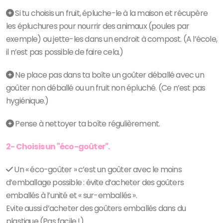
Si tu choisis un fruit, épluche-le à la maison et récupère
les épluchures pour nourrir des animaux (poules par
exemple) ou jette-les dans un endroit à compost
. (A l’école,
il n’est pas possible de faire cela.)
Ne place pas dans ta boîte un goûter déballé avec un
goûter non déballé ou un fruit non épluché. (Ce
n’est pas
hygiénique.)
Pense à nettoyer ta boîte régulièrement.
2- Choisis un "éco-goûter".
Un « éco-goûter
» c’est un goûter avec le moins
d’emballage possible : évite d’acheter des goû
ters
emballés à l’unité et «
sur-emballés ».
Evite aussi d’acheter des goûters emballés dans du
plastique (Pas facile
!)